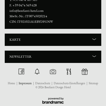
F. +39 0474 569 628
info@bonfanti-hotel.com
MwSt.-Nr.: IT00745020214
CIN: IT021021A1EBYDFGNW
KARTE
NEWSLETTER
Home
|
Impressum
|
Datenschutz
|
Datenschutz-Einstellungen
|
Sitemap
© 2026 Bonfanti Design Hotel