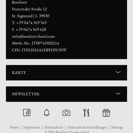
Bonfanti
Pustertaler Straße 12
St. Sigmund
|
I- 39030
T. +39 0474 569 563
F. +39 0474 569 628
info@bonfanti-hotel.com
MwSt.-Nr.: IT00745020214
CIN: IT021021A1EBYDFGNW
KARTE
NEWSLETTER
Home
|
Impressum
|
Datenschutz
|
Datenschutz-Einstellungen
|
Sitemap
© 2026 Bonfanti Design Hotel