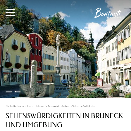
Sie befinden sich hier:
Home
>
Mountain Active
>
Sehenswürdigkeiten
SEHENSWÜRDIGKEITEN IN BRUNECK
UND UMGEBUNG