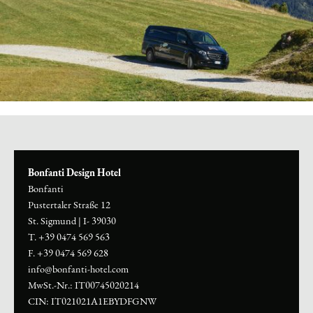
Bonfanti Design Hotel
Bonfanti
Pustertaler Straße 12
St. Sigmund
|
I- 39030
T. +39 0474 569 563
F. +39 0474 569 628
info@bonfanti-hotel.com
MwSt.-Nr.: IT00745020214
CIN: IT021021A1EBYDFGNW