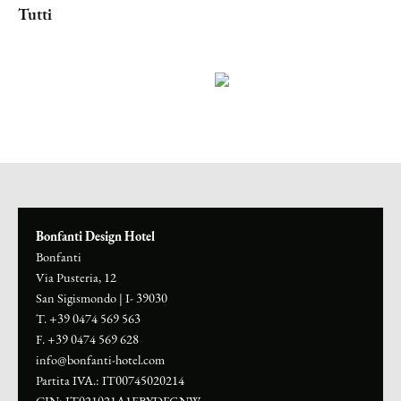
Bonfanti Design Hotel
Bonfanti
Via Pusteria, 12
San Sigismondo
|
I- 39030
T. +39 0474 569 563
F. +39 0474 569 628
info@bonfanti-hotel.com
Partita IVA.: IT00745020214
CIN: IT021021A1EBYDFGNW