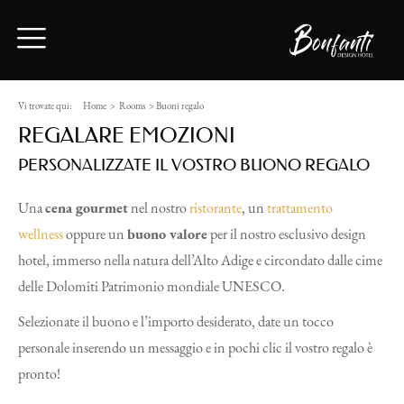
Vi trovate qui:
Home
>
Rooms
>
Buoni regalo
REGALARE EMOZIONI
PERSONALIZZATE IL VOSTRO BUONO REGALO
Una
cena gourmet
nel nostro
ristorante
, un
trattamento
wellness
oppure un
buono valore
per il nostro esclusivo design
hotel, immerso nella natura dell’Alto Adige e circondato dalle cime
delle Dolomiti Patrimonio mondiale UNESCO.
Selezionate il buono e l’importo desiderato, date un tocco
personale inserendo un messaggio e in pochi clic il vostro regalo è
pronto!