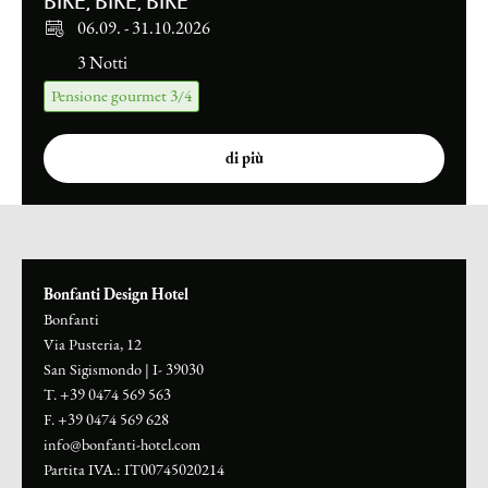
BIKE, BIKE, BIKE
06.09.
-
31.10.2026
3 Notti
Pensione gourmet 3/4
di più
Bonfanti Design Hotel
Bonfanti
Via Pusteria, 12
San Sigismondo
|
I- 39030
T. +39 0474 569 563
F. +39 0474 569 628
info@bonfanti-hotel.com
Partita IVA.: IT00745020214