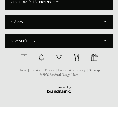
CIN: IT021021A1EBYDFGNW
MAPPA
NEWSLETTER
Home
|
Imprint
|
Privacy
|
Impostazioni privacy
|
Sitemap
© 2026 Bonfanti Design Hotel