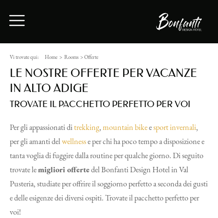
Vi trovate qui:
Home
>
Rooms
>
Offerte
LE NOSTRE OFFERTE PER VACANZE
IN ALTO ADIGE
TROVATE IL PACCHETTO PERFETTO PER VOI
Per gli appassionati di
trekking
,
mountain bike
e
sport invernali
,
per gli amanti del
wellness
e per chi ha poco tempo a disposizione e
tanta voglia di fuggire dalla routine per qualche giorno. Di seguito
trovate le
migliori offerte
del Bonfanti Design Hotel in Val
Pusteria, studiate per offrire il soggiorno perfetto a seconda dei gusti
e delle esigenze dei diversi ospiti. Trovate il pacchetto perfetto per
voi!