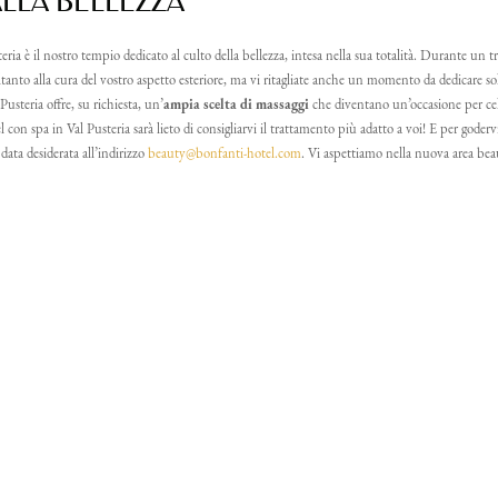
LLA BELLEZZA
eria è il nostro tempio dedicato al culto della bellezza, intesa nella sua totalità. Durante un
ltanto alla cura del vostro aspetto esteriore, ma vi ritagliate anche un momento da dedicare sol
usteria offre, su richiesta, un’
ampia scelta di
massaggi
che diventano un’occasione per cele
l con spa in Val Pusteria sarà lieto di consigliarvi il trattamento più adatto a voi! E per goder
 data desiderata all’indirizzo
beauty@
bonfanti-hotel.
com
. Vi aspettiamo nella nuova area beau
i)
Titolo
Nome
Cognome
E-mail
L’ARTE DI PRENDERSI
ANIMA E CORPO
Concludere una giornata di attività al
bagno in piscina
è il modo migliore p
la mente
. L’acqua calda della piscina 