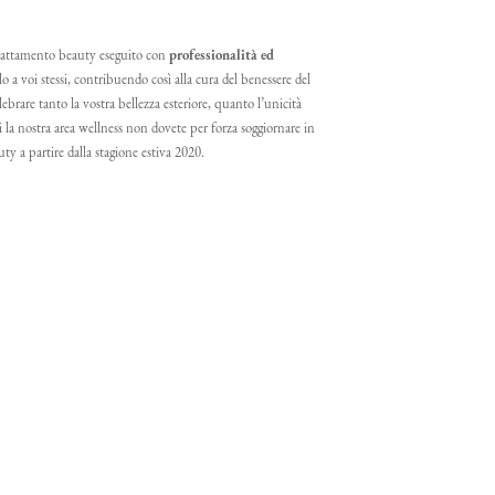
 trattamento beauty eseguito con
professionalità ed
o a voi stessi, contribuendo così alla cura del benessere del
brare tanto la vostra bellezza esteriore, quanto l’unicità
vi la nostra area wellness non dovete per forza soggiornare in
ty a partire dalla stagione estiva 2020.
RICHIESTA NON
Consenso
VINCOLANTE
marketing
 CURA DI
l’aria aperta con una
sauna o un
er
distendere i muscoli
e
liberare
e il calore delle saune del nostro