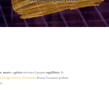
po
,
mente
e
spirito
ritrovano il proprio
equilibrio
. Se
i Design Hotel in Val Pusteria
diventa l’occasione perfetta
el.