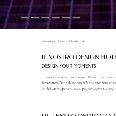
Vi trovate qui:
Home
>
Wellness & Health
IL NOSTRO DESIGN HOTE
DESIGN YOUR MOMENTS
Rilassare il corpo. Liberare la mente. Portare armonia allo s
durante tutto l’anno gli impegni della vita quotidiana non
per dedicare tempo a sé stessi, al proprio corpo e alla pr