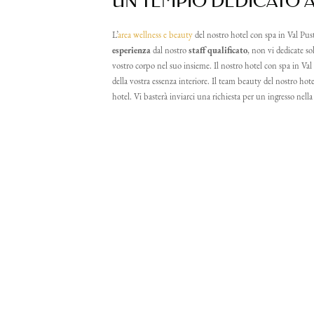
UN TEMPIO DEDICATO A
L’
area wellness e beauty
del nostro hotel con spa in Val Pust
esperienza
dal nostro
staff qualificato
, non vi dedicate so
vostro corpo nel suo insieme. Il nostro hotel con spa in Val P
della vostra essenza interiore. Il team beauty del nostro hote
hotel. Vi basterà inviarci una richiesta per un ingresso nella
adulti (o)
bambino (
Arrivo
Partenza
* obbligatorio