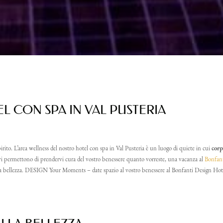
L CON SPA IN VAL PUSTERIA
pirito. L’area wellness del nostro hotel con spa in Val Pusteria è un luogo di quiete in cui
cor
 vi permettono di prendervi cura del vostro benessere quanto vorreste, una vacanza al
Bonfant
opria bellezza. DESIGN Your Moments – date spazio al vostro benessere al Bonfanti Design Hot