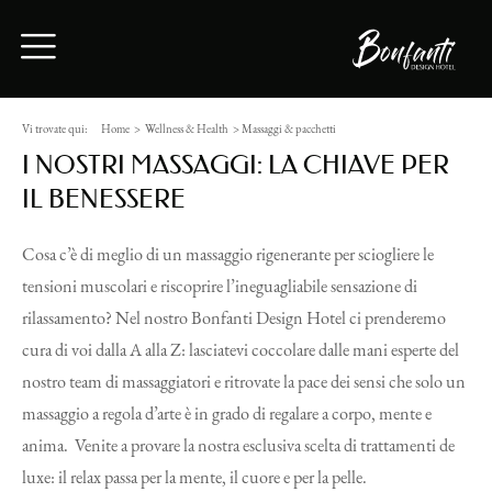
Vi trovate qui:
Home
>
Wellness & Health
>
Massaggi & pacchetti
I NOSTRI MASSAGGI: LA CHIAVE PER
IL BENESSERE
Cosa c’è di meglio di un massaggio rigenerante per sciogliere le
tensioni muscolari e riscoprire l’ineguagliabile sensazione di
rilassamento? Nel nostro Bonfanti Design Hotel ci prenderemo
cura di voi dalla A alla Z: lasciatevi coccolare dalle mani esperte del
nostro team di massaggiatori e ritrovate la pace dei sensi che solo un
massaggio a regola d’arte è in grado di regalare a corpo, mente e
anima. Venite a provare la nostra esclusiva scelta di trattamenti de
luxe: il relax passa per la mente, il cuore e per la pelle.