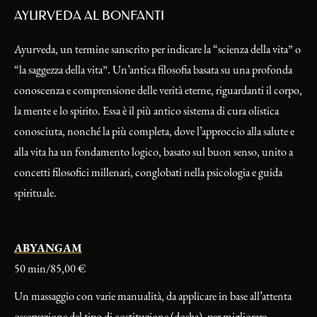
AYURVEDA AL BONFANTI
Ayurveda, un termine sanscrito per indicare la “scienza della vita” o
“la saggezza della vita”. Un’antica filosofia basata su una profonda
conoscenza e comprensione delle verità eterne, riguardanti il corpo,
la mente e lo spirito. Essa è il più antico sistema di cura olistica
conosciuta, nonché la più completa, dove l’approccio alla salute e
alla vita ha un fondamento logico, basato sul buon senso, unito a
concetti filosofici millenari, conglobati nella psicologia e guida
spirituale.
ABYANGAM
50 min/85,00 €
Un massaggio con varie manualità, da applicare in base all’attenta
osservazione del tipo di costituzione (dosha), per migliorare