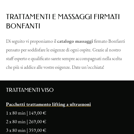
TRATTAMENTI E MASSAGGI FIRMATI
BONFANTI
Di seguito vi proponiamo il
catalogo massaggi
firmato Bonfanti
pensato per soddisfare le esigenze di ogni ospite. Grazie al nostro
staff esperto e qualificato sarete sempre accompagnati nella scelta
che più si addice alle vostre esigenze. Date un’occhiata!
TRATTAMENTI VISO
Pacchetti trattamento lifting a ultrasuoni
1 x 80 min | 149,00 €
2 x 80 min | 269,00 €
3 x 80 min | 359,00 €